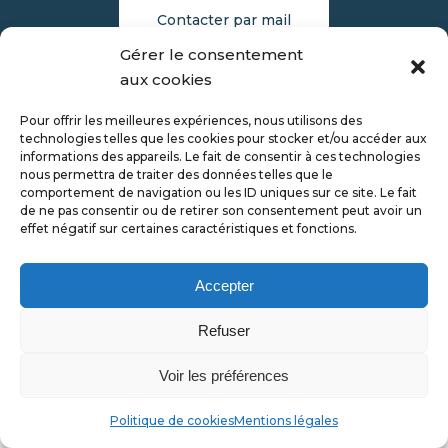
Contacter par mail
Gérer le consentement
06 59 24 51 15
aux cookies
Nous suivre
Pour offrir les meilleures expériences, nous utilisons des
technologies telles que les cookies pour stocker et/ou accéder aux
informations des appareils. Le fait de consentir à ces technologies
Pour profiter d’un temps d’avance sur la publication
nous permettra de traiter des données telles que le
de toutes nos offres, rejoignez- nous sur les réseaux
comportement de navigation ou les ID uniques sur ce site. Le fait
de ne pas consentir ou de retirer son consentement peut avoir un
sociaux
effet négatif sur certaines caractéristiques et fonctions.
Accepter
Refuser
© 2026 Cordier Propriétés |
Mentions légales
-
Nos honoraires
|
Atelier du Design
Voir les préférences
Politique de cookies
Mentions légales