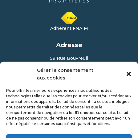
Adhérent FNAIM
Adresse
59 Rue Bouvreuil
76000 Rouen
Gérer le consentement
aux cookies
Contact
Pour offrir les meilleures expériences, nous utilisons des
Disponible du Lundi au Samedi de 9h à 20h
technologies telles que les cookies pour stocker et/ou accéder aux
informations des appareils. Le fait de consentir à ces technologies
nous permettra de traiter des données telles que le
Contacter par mail
comportement de navigation ou les ID uniques sur ce site. Le fait
de ne pas consentir ou de retirer son consentement peut avoir un
06 59 24 51 15
effet négatif sur certaines caractéristiques et fonctions.