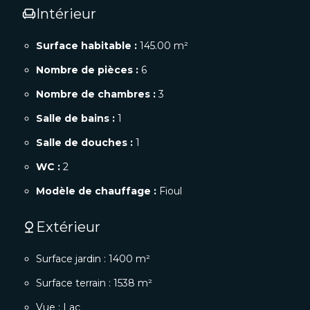
Intérieur
chair
Surface habitable :
145.00 m²
Nombre de pièces :
6
Nombre de chambres :
3
Salle de bains :
1
Salle de douches :
1
WC :
2
Modèle de chauffage :
Fioul
Extérieur
nature
Surface jardin : 1400 m²
Surface terrain : 1538 m²
Vue : Lac